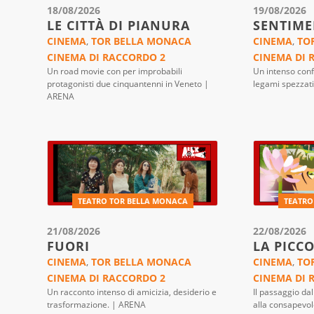
18/08/2026
19/08/2026
LE CITTÀ DI PIANURA
SENTIME
CINEMA
,
TOR BELLA MONACA
CINEMA
,
TO
CINEMA DI RACCORDO 2
CINEMA DI 
Un road movie con per improbabili
Un intenso conf
protagonisti due cinquantenni in Veneto |
legami spezzat
ARENA
TEATRO TOR BELLA MONACA
TEATRO
21/08/2026
22/08/2026
FUORI
LA PICC
CINEMA
,
TOR BELLA MONACA
CINEMA
,
TO
CINEMA DI RACCORDO 2
CINEMA DI 
Un racconto intenso di amicizia, desiderio e
Il passaggio da
trasformazione. | ARENA
alla consapevol