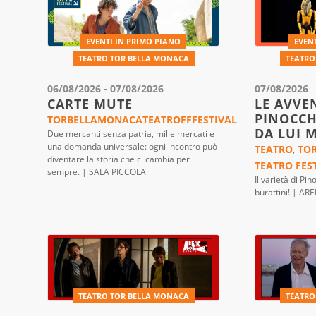
EVENTI IN PRIMO PIANO
EVEN
TEATRO TOR BELLA MONACA
TEATRO
06/08/2026 - 07/08/2026
07/08/2026
CARTE MUTE
LE AVVE
PINOCCH
TORBELLAMONACATEATROFFFESTIVAL
DA LUI 
Due mercanti senza patria, mille mercati e
una domanda universale: ogni incontro può
TEATRO
,
TO
diventare la storia che ci cambia per
TEATRO FES
sempre. | SALA PICCOLA
Il varietà di Pi
burattini! | AR
TEATRO TOR BELLA MONACA
TEATRO