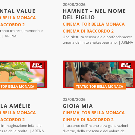
20/08/2026
NTAL VALUE
HAMNET – NEL NOME
DEL FIGLIO
R BELLA MONACA
CINEMA
,
TOR BELLA MONACA
RACCORDO 2
ronto tra arte, memoria e
CINEMA DI RACCORDO 2
i. | ARENA
Una rilettura sensoriale e profondamente
umana del mito shakespeariano. | ARENA
 TOR BELLA MONACA
TEATRO TOR BELLA MONACA
23/08/2026
OLA AMÉLIE
GIOIA MIA
R BELLA MONACA
CINEMA
,
TOR BELLA MONACA
RACCORDO 2
CINEMA DI RACCORDO 2
ll’immaginazione infantile
Il racconto dell’incontro tra generazioni
ezza della realtà. | ARENA
diverse, della crescita e del valore dei