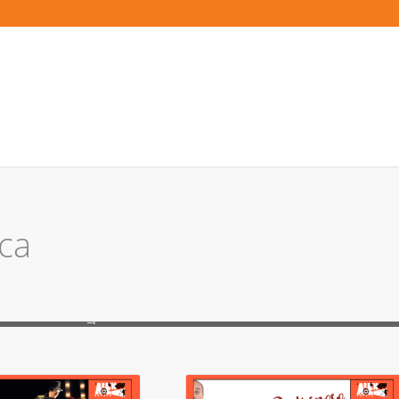
ca
torbellamonaca_platea