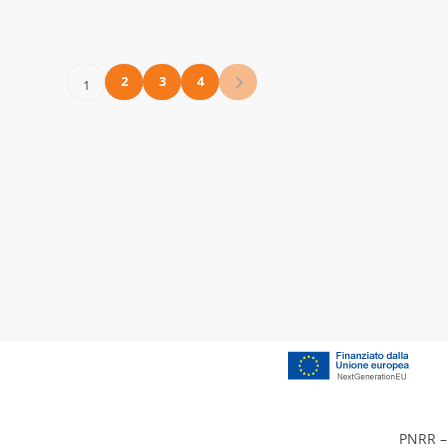
2
3
4
1
PNRR – 