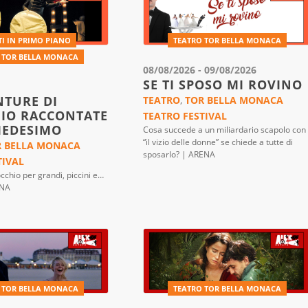
TI IN PRIMO PIANO
TEATRO TOR BELLA MONACA
 TOR BELLA MONACA
08/08/2026 - 09/08/2026
SE TI SPOSO MI ROVINO
NTURE DI
TEATRO
,
TOR BELLA MONACA
IO RACCONTATE
TEATRO FESTIVAL
MEDESIMO
Cosa succede a un miliardario scapolo con
“il vizio delle donne” se chiede a tutte di
R BELLA MONACA
sposarlo? | ARENA
TIVAL
nocchio per grandi, piccini e…
ENA
 TOR BELLA MONACA
TEATRO TOR BELLA MONACA