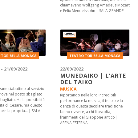
chiamavano Wolfgang Amadeus Mozart
e Felix Mendelssohn | SALA GRANDE
 TOR BELLA MONACA
TEATRO TOR BELLA MONACA
 - 21/09/2022
22/09/2022
MUNEDAIKO | L’ARTE
DEL TAIKO
vane ciabattino al servizio
MUSICA
itrova nel posto sbagliato
Riportando nelle loro incredibili
agliato. Ha la possibilità
performance la musica, il teatro e la
vita di Cesare, ma questo
danza di questa secolare tradizione
hiare la propria… | SALA
fanno rivivere, a chi li ascolta,
frammenti del Giappone antico |
ARENA ESTERNA