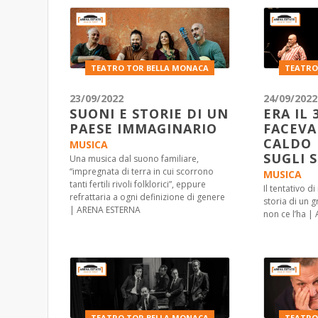
TEATRO TOR BELLA MONACA
TEATRO
23/09/2022
24/09/2022
SUONI E STORIE DI UN
ERA IL 
PAESE IMMAGINARIO
FACEVA
CALDO 
MUSICA
SUGLI 
Una musica dal suono familiare,
“impregnata di terra in cui scorrono
MUSICA
tanti fertili rivoli folklorici”, eppure
Il tentativo d
refrattaria a ogni definizione di genere
storia di un g
| ARENA ESTERNA
non ce l’ha 
TEATRO TOR BELLA MONACA
TEATRO