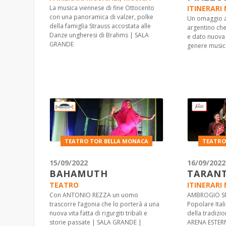
La musica viennese di fine Ottocento
ITINERARI 
con una panoramica di valzer, polke
Un omaggio a
della famiglia Strauss accostata alle
argentino che
Danze ungheresi di Brahms | SALA
e dato nuova 
GRANDE
genere music
TEATRO TOR BELLA MONACA
TEATRO
15/09/2022
16/09/2022
BAHAMUTH
TARANT
TEATRO
ITINERARI 
Con ANTONIO REZZA un uomo
AMBROGIO SP
trascorre l’agonia che lo porterà a una
Popolare Itali
nuova vita fatta di rigurgiti tribali e
della tradizi
storie passate | SALA GRANDE |
ARENA ESTER