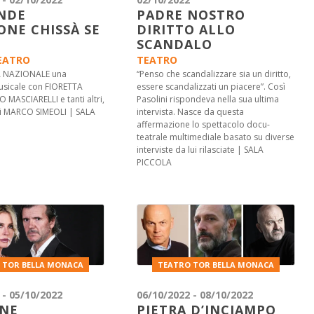
NDE
PADRE NOSTRO
ONE CHISSÀ SE
DIRITTO ALLO
SCANDALO
EATRO
TEATRO
A NAZIONALE una
“Penso che scandalizzare sia un diritto,
sicale con FIORETTA
essere scandalizzati un piacere”. Così
 MASCIARELLI e tanti altri,
Pasolini rispondeva nella sua ultima
di MARCO SIMEOLI | SALA
intervista. Nasce da questa
affermazione lo spettacolo docu-
teatrale multimediale basato su diverse
interviste da lui rilasciate | SALA
PICCOLA
 TOR BELLA MONACA
TEATRO TOR BELLA MONACA
 - 05/10/2022
06/10/2022 - 08/10/2022
NE
PIETRA D’INCIAMPO