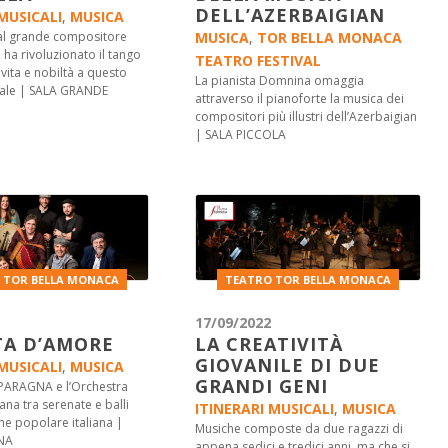
DELL’AZERBAIGIAN
MUSICALI
,
MUSICA
l grande compositore
MUSICA
,
TOR BELLA MONACA
 ha rivoluzionato il tango
TEATRO FESTIVAL
vita e nobiltà a questo
La pianista Domnina omaggia
ale | SALA GRANDE
attraverso il pianoforte la musica dei
compositori più illustri dell’Azerbaigian
| SALA PICCOLA
 TOR BELLA MONACA
TEATRO TOR BELLA MONACA
17/09/2022
A D’AMORE
LA CREATIVITÀ
GIOVANILE DI DUE
MUSICALI
,
MUSICA
GRANDI GENI
ARAGNA e l’Orchestra
ana tra serenate e balli
ITINERARI MUSICALI
,
MUSICA
one popolare italiana |
Musiche composte da due ragazzi di
NA
appena sedici e tredici anni, ma che si