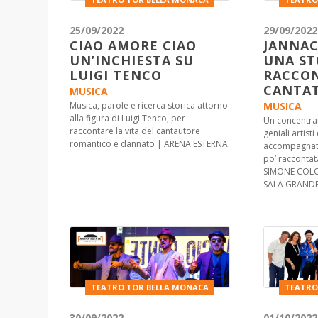
25/09/2022
29/09/2022
CIAO AMORE CIAO
JANNAC
UN’INCHIESTA SU
UNA ST
LUIGI TENCO
RACCON
CANTA
MUSICA
Musica, parole e ricerca storica attorno
MUSICA
alla figura di Luigi Tenco, per
Un concentrat
raccontare la vita del cantautore
geniali artisti
romantico e dannato | ARENA ESTERNA
accompagnato 
po’ raccontat
SIMONE COLO
SALA GRAND
TEATRO TOR BELLA MONACA
TEATRO
30/09/2022
01/10/2022