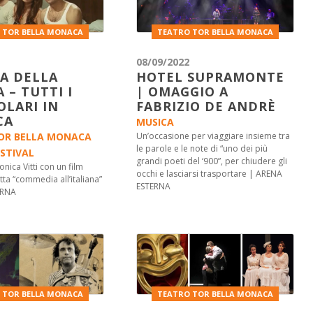
 TOR BELLA MONACA
TEATRO TOR BELLA MONACA
08/09/2022
A DELLA
HOTEL SUPRAMONTE
 – TUTTI I
| OMAGGIO A
OLARI IN
FABRIZIO DE ANDRÈ
CA
MUSICA
OR BELLA MONACA
Un’occasione per viaggiare insieme tra
le parole e le note di “uno dei più
STIVAL
grandi poeti del ‘900”, per chiudere gli
ica Vitti con un film
occhi e lasciarsi trasportare | ARENA
tta “commedia all’italiana”
ESTERNA
ERNA
 TOR BELLA MONACA
TEATRO TOR BELLA MONACA