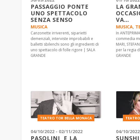
PASSAGGIO PONTE
LA GRA
UNO SPETTACOLO
OCCASI
SENZA SENSO
VA…
MUSICA
MUSICA
,
T
Canzonette irriverenti, siparietti
In ANTEPRIM
demenziali, interviste improbabili e
commedia mu
balletti sbilenchi sono gli ingredienti di
MARI, STEFANO
uno spettacolo di folle rigore | SALA
per la regia 
GRANDE
GRANDE
TEATRO TOR BELLA MONACA
TEATRO
04/10/2022 - 02/11/2022
04/10/2022
PASOLINI E LA
SUNSHI