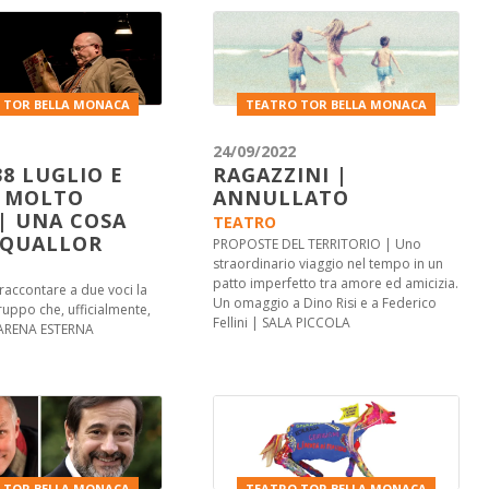
 TOR BELLA MONACA
TEATRO TOR BELLA MONACA
24/09/2022
38 LUGLIO E
RAGAZZINI |
 MOLTO
ANNULLATO
| UNA COSA
TEATRO
SQUALLOR
PROPOSTE DEL TERRITORIO | Uno
straordinario viaggio nel tempo in un
patto imperfetto tra amore ed amicizia.
i raccontare a due voci la
Un omaggio a Dino Risi e a Federico
ruppo che, ufficialmente,
Fellini | SALA PICCOLA
| ARENA ESTERNA
 TOR BELLA MONACA
TEATRO TOR BELLA MONACA