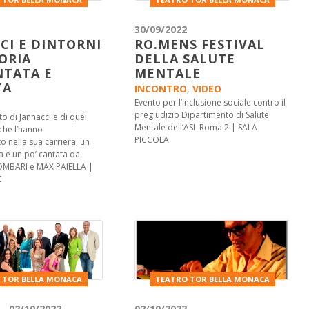
30/09/2022
CI E DINTORNI
RO.MENS FESTIVAL
ORIA
DELLA SALUTE
TATA E
MENTALE
TA
INCONTRO
,
VIDEO
Evento per l’inclusione sociale contro il
pregiudizio Dipartimento di Salute
o di Jannacci e di quei
Mentale dell’ASL Roma 2 | SALA
 che l’hanno
PICCOLA
nella sua carriera, un
a e un po’ cantata da
MBARI e MAX PAIELLA |
E
 TOR BELLA MONACA
TEATRO TOR BELLA MONACA
 - 02/10/2022
02/10/2022