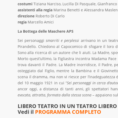
costumi
Tiziana Narciso, Lucilla Di Pasquale, Gianfranco
assistenti alla regia
Marina Benetti e Alessandra Maslen
direzione
Roberto Di Carlo
regia
Marcello Amici
La Bottega delle Maschere APS
Sei personaggi
smarriti e perplessi
arrivano in un tea
Pirandello. Chiedono al Capocomico di sfogare il loro dr
Sono alla ricerca di un autore che li aiuti. La Madre, spo
Morto quest’ultimo, la Figliastra incontra Madama Pace 
trova davanti il Padre. La Madre inorridisce, il Padre, pe
osteggiato dal Figlio, mentre la Bambina e il Giovinet
scena il dramma, ma non vi riesce per l’inadeguatezza de
del 10 maggio 1921 in cui “
S
ei personaggi in cerca d’auto
ancor oggi, a distanza di tanti anni, gli spettatori 
evocata, attratta, formata dalla stessa scena
– appaiono sul
LIBERO TEATRO IN UN TEATRO LIBERO 
Vedi il
PROGRAMMA COMPLETO