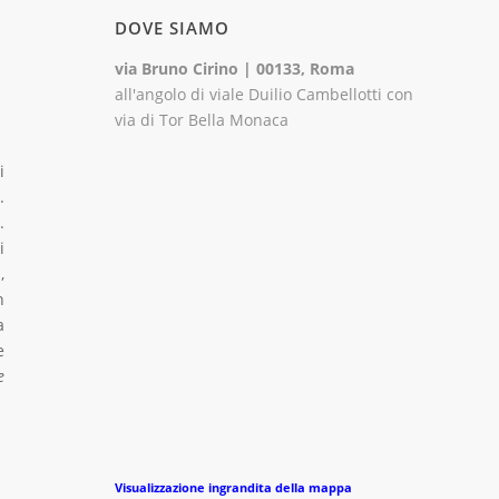
DOVE SIAMO
via Bruno Cirino | 00133, Roma
all'angolo di viale Duilio Cambellotti con
via di Tor Bella Monaca
i
.
.
i
,
n
a
e
e
Visualizzazione ingrandita della mappa