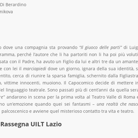
 Di Berardino
nikova
tro dove una compagnia sta provando
“Il giuoco delle parti”
di Luig
amma, perché l’autore che li ha partoriti non li ha poi più voluti
sata con il Padre, ha avuto un Figlio da lui e altri tre da un amante
e con lei il
marciapiedi
dove un giorno, ignara della sua identità, s
ntito, cerca di riunire la sparsa famiglia, schernito dalla Figliastra
to, vittime innocenti, muoiono. Il Capocomico decide di mettere i
l linguaggio teatrale. Sono passati più di cent’anni da quella ser
re”
andarono in scena per la prima volta al Teatro Valle di Roma 
hanno un’emozione quando quei sei fantasmi –
una realtà che nasc
 palcoscenico e avviene quel misterioso contatto tra vita e teatro.
Rassegna UILT Lazio