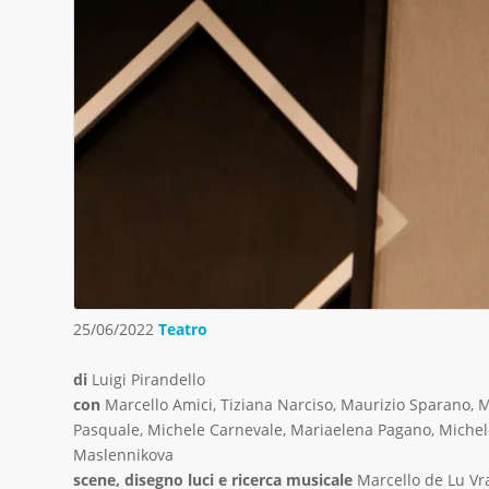
25/06/2022
Teatro
di
Luigi Pirandello
con
Marcello Amici, Tiziana Narciso, Maurizio Sparano, Ma
Pasquale, Michele Carnevale, Mariaelena Pagano, Michele
Maslennikova
scene, disegno luci e ricerca musicale
Marcello de Lu Vr