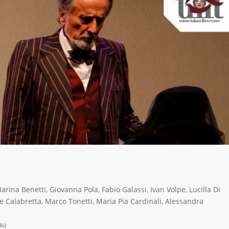
rina Benetti, Giovanna Pola, Fabio Galassi, Ivan Volpe, Lucilla Di
 Calabretta, Marco Tonetti, Maria Pia Cardinali, Alessandra
au