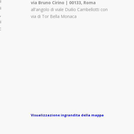
i
via Bruno Cirino | 00133, Roma
i
all'angolo di viale Duilio Cambellotti con
,
via di Tor Bella Monaca
i
c
Visualizzazione ingrandita della mappa