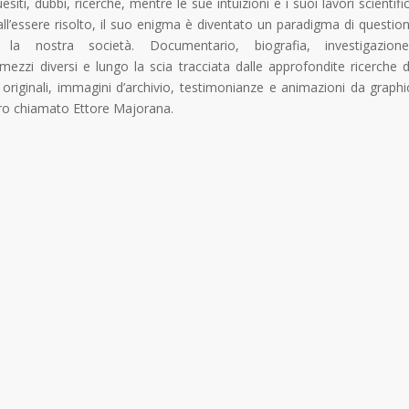
iti, dubbi, ricerche, mentre le sue intuizioni e i suoi lavori scientific
all’essere risolto, il suo enigma è diventato un paradigma di question
 la nostra società. Documentario, biografia, investigazione
mezzi diversi e lungo la scia tracciata dalle approfondite ricerche d
riginali, immagini d’archivio, testimonianze e animazioni da graphi
tero chiamato Ettore Majorana.