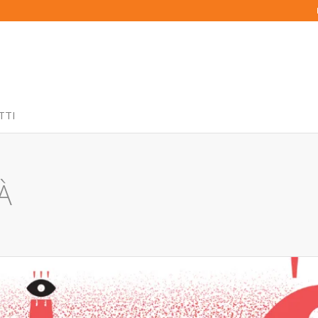
TTI
À