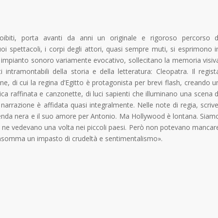
ibiti, porta avanti da anni un originale e rigoroso percorso d
i spettacoli, i corpi degli attori, quasi sempre muti, si esprimono i
 impianto sonoro variamente evocativo, sollecitano la memoria visiv
intramontabili della storia e della letteratura: Cleopatra. Il regist
e, di cui la regina d’Egitto è protagonista per brevi flash, creando u
sica raffinata e canzonette, di luci sapienti che illuminano una scena d
la narrazione è affidata quasi integralmente. Nelle note di regia, scrive
enda nera e il suo amore per Antonio. Ma Hollywood è lontana. Siam
 se ne vedevano una volta nei piccoli paesi. Però non potevano mancar
a, insomma un impasto di crudeltà e sentimentalismo».