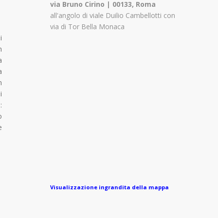
via Bruno Cirino | 00133, Roma
all'angolo di viale Duilio Cambellotti con
via di Tor Bella Monaca
i
n
a
a
n
i
:
o
e
Visualizzazione ingrandita della mappa