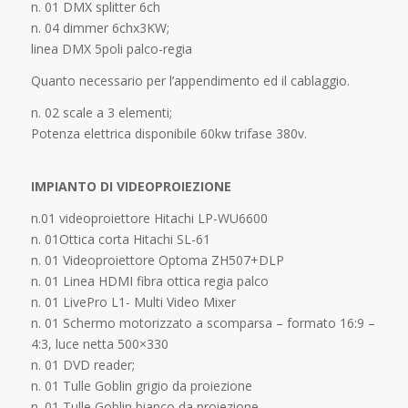
n. 01 DMX splitter 6ch
n. 04 dimmer 6chx3KW;
linea DMX 5poli palco-regia
Quanto necessario per l’appendimento ed il cablaggio.
n. 02 scale a 3 elementi;
Potenza elettrica disponibile 60kw trifase 380v.
IMPIANTO DI VIDEOPROIEZIONE
n.01 videoproiettore Hitachi LP-WU6600
n. 01Ottica corta Hitachi SL-61
n. 01 Videoproiettore Optoma ZH507+DLP
n. 01 Linea HDMI fibra ottica regia palco
n. 01 LivePro L1- Multi Video Mixer
n. 01 Schermo motorizzato a scomparsa – formato 16:9 –
4:3, luce netta 500×330
n. 01 DVD reader;
n. 01 Tulle Goblin grigio da proiezione
n. 01 Tulle Goblin bianco da proiezione