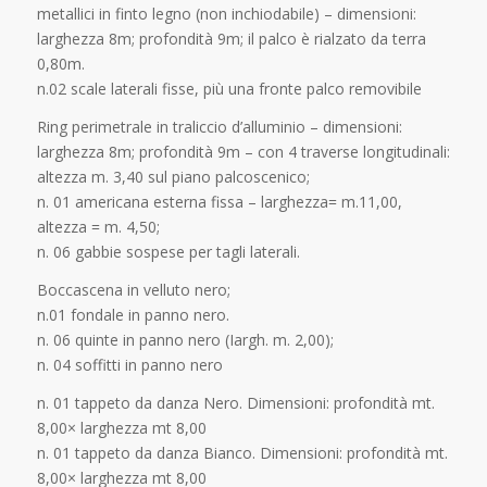
metallici in finto legno (non inchiodabile) – dimensioni:
larghezza 8m; profondità 9m; il palco è rialzato da terra
0,80m.
n.02 scale laterali fisse, più una fronte palco removibile
Ring perimetrale in traliccio d’alluminio – dimensioni:
larghezza 8m; profondità 9m – con 4 traverse longitudinali:
altezza m. 3,40 sul piano palcoscenico;
n. 01 americana esterna fissa – larghezza= m.11,00,
altezza = m. 4,50;
n. 06 gabbie sospese per tagli laterali.
Boccascena in velluto nero;
n.01 fondale in panno nero.
n. 06 quinte in panno nero (Iargh. m. 2,00);
n. 04 soffitti in panno nero
n. 01 tappeto da danza Nero. Dimensioni: profondità mt.
8,00× larghezza mt 8,00
n. 01 tappeto da danza Bianco. Dimensioni: profondità mt.
8,00× larghezza mt 8,00