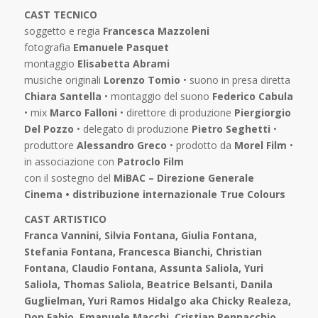
CAST TECNICO
soggetto e regia
Francesca Mazzoleni
fotografia
Emanuele Pasquet
montaggio
Elisabetta Abrami
musiche originali
Lorenzo Tomio
• suono in presa diretta
Chiara Santella
• montaggio del suono
Federico Cabula
• mix
Marco Falloni
• direttore di produzione
Piergiorgio
Del Pozzo
• delegato di produzione
Pietro Seghetti
•
produttore
Alessandro Greco
• prodotto da
Morel Film
•
in associazione con
Patroclo Film
con il sostegno del
MiBAC – Direzione Generale
Cinema • distribuzione internazionale True Colours
CAST ARTISTICO
Franca Vannini, Silvia Fontana, Giulia Fontana,
Stefania Fontana, Francesca Bianchi, Christian
Fontana, Claudio Fontana, Assunta Saliola, Yuri
Saliola, Thomas Saliola, Beatrice Belsanti, Danila
Guglielman, Yuri Ramos Hidalgo aka Chicky Realeza,
Don Fabio, Emanuele Macchi, Cristian Pennacchio,