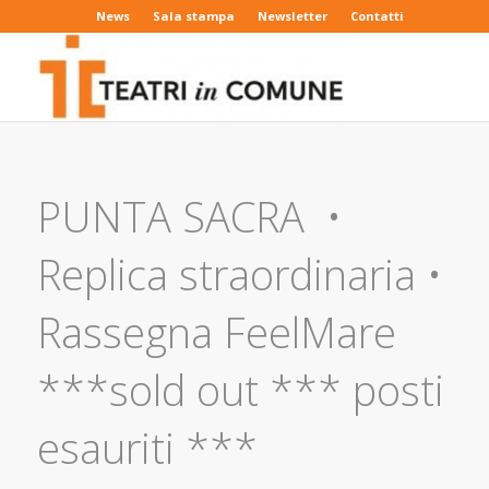
News
Sala stampa
Newsletter
Contatti
PUNTA SACRA •
Replica straordinaria •
Rassegna FeelMare
***sold out *** posti
esauriti ***