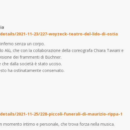
ia
details/2021-11-23/227-woyzeck-teatro-del-lido-di-ostia
 inferno senza un corpo.
lo Alù, che con la collaborazione della coreografa Chiara Taviani e
 visione dei frammenti di Büchner.
he dalla società è stato ucciso.
testo ha ostinatamente conservato.
etails/2021-11-25/228-piccoli-funerali-di-maurizio-rippa-1
un momento intimo e personale, che trova forza nella musica.