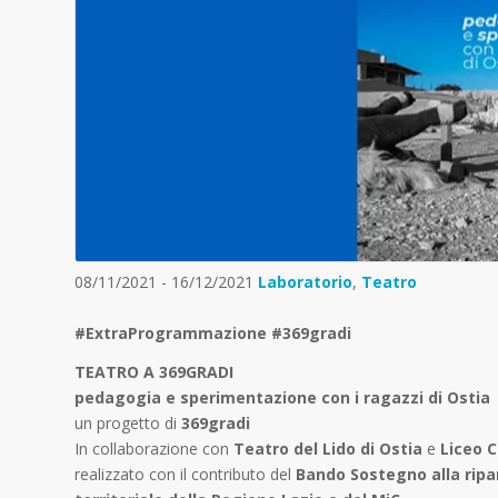
08/11/2021 - 16/12/2021
Laboratorio
,
Teatro
#ExtraProgrammazione #369gradi
TEATRO A 369GRADI
pedagogia e sperimentazione con i ragazzi di Ostia
un progetto di
369gradi
In collaborazione con
Teatro del Lido di Ostia
e
Liceo C
realizzato con il contributo del
Bando Sostegno alla ripa