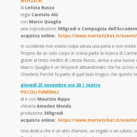
WOYZECK!
di
Letizia Russo
regia
Carmelo Alù
con
Marco Quaglia
una coproduzione
369gradi e Compagnia dell’Accadem
acquista online:
https://www.marteticket.it/eventi/
In occidente non esiste colpa senza una pena e non esiste
Proprio da un solo corpo in scena parte la ricerca di Carme
grazie al testo inedito di Letizia Russo, arriva a una nuova
Marco Quaglia è un Woyzeck abbandonato che ha ucciso e c
Chiedersi Perché fa parte di quel buio tragico che questo 
giovedì 25 novembre ore 20 | teatro
PICCOLI FUNERALI
di e con
Maurizio Rippa
chitarra
Amedeo Monda
produzione
369gradi
acquista online:
https://www.marteticket.it/eventi/d
Una dedica che è un atto d’amore, un regalo e un saluto, 