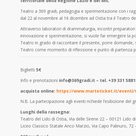
territoriale della Regione Lazio e del MiC
Teatro a 369 gradi, pedagogia e sperimentazione con i raga
dal 22 al novembre al 16 dicembre ad Ostia tra il Teatro del
Attraverso laboratori di drammaturgia, incontri preparatori al
innovazione e sperimentazione, si vuole far emergere la pot
Teatro in grado di raccontare il presente, porre domande, 
Teatro come momento di riflessione e punto di partenza 
Biglietti
5€
Info e prenotazioni
info@369gradi.it – tel. +39 331 588
acquista online:
https://www.marteticket.it/eventi/t
N.B. La partecipazione agli eventi richiede l’esibizione del 
Luoghi della rassegna:
Teatro del Lido di Ostia, Via delle Sirene 22 – 00121 Lido di
Liceo Classico Statale Anco Marzio, Via Capo Palinuro, 72 