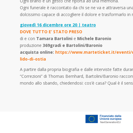
Ogni brano è un gesto che riporta ad una memoria.
Ogni funerale è raccontato da chi se ne va e attraversa un
dolcissimo capace di accogliere il dolore e trasformarlo in r
giovedì 16 dicembre ore 20 | teatro
DOVE TUTTO E’ STATO PRESO
di e con
Tamara Bartolini
e
Michele Baronio
produzione
369gradi e Bartolini/Baronio
acquista online:
https://www.marteticket.it/eventi/
lido-di-ostia
A partire dalla propria biografia e dalle interviste fatte dur
“Correzioni” di Thomas Bernhard, Bartolini/Baronio raccont
mondo allo sbando, chiedendosi: cos’è casa? Qual è il senso