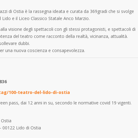
zzi di Ostia è la rassegna ideata e curata da 369gradi che si svolge
 Lido e il Liceo Classico Statale Anco Marzio.
la visione degli spettacoli con gli stessi protagonisti, e spettacoli di
enza del teatro come racconto della realtà, vicinanza, attualità.
sollevare dubbi.
per una nuova coscienza e consapevolezza.
1836
ag/100-teatro-del-lido-di-ostia
green pass, dai 12 anni in su, secondo le normative covid 19 vigenti.
 Ostia
– 00122 Lido di Ostia