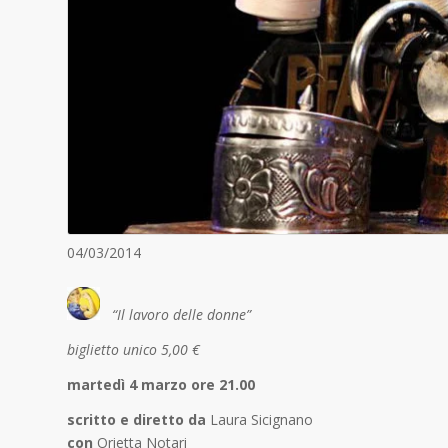
04/03/2014
“Il lavoro delle donne”
biglietto unico 5,00 €
martedì 4 marzo ore 21.00
scritto e diretto da
Laura Sicignano
con
Orietta Notari