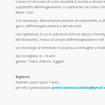
Lumen è il racconto di come l’umanità è riuscita a vincere l
soprattutto all’immaginazione. Lo spettacolo racconta i mister
Marie Curie.
Tra narrazione, dimostrazioni pratiche ed esperimenti, si af
gioco, dell’immagine poetica e del racconto.
Uno spettacolo in cui la scienza incontra la danza e l’immag
del Novecento, messa al servizio dell’immaginazione e del
Un monologo al femminile in cui prosa e immagine si fondon
età consigliata: 8– 14 anni
genere: Teatro d’attore, Oggetti
Biglietti:
Matinée: posto unico 7 euro;
per info e prenotazioni:
prenotazioniscuoletbq@gmail