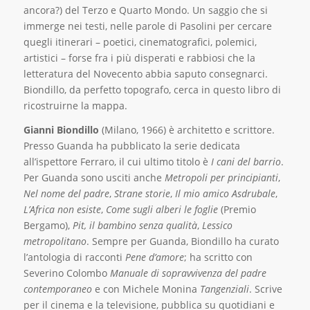
ancora?) del Terzo e Quarto Mondo. Un saggio che si
immerge nei testi, nelle parole di Pasolini per cercare
quegli itinerari – poetici, cinematografici, polemici,
artistici – forse fra i più disperati e rabbiosi che la
letteratura del Novecento abbia saputo consegnarci.
Biondillo, da perfetto topografo, cerca in questo libro di
ricostruirne la mappa.
Gianni Biondillo
(Milano, 1966) è architetto e scrittore.
Presso Guanda ha pubblicato la serie dedicata
all’ispettore Ferraro, il cui ultimo titolo è
I cani del barrio
.
Per Guanda sono usciti anche
Metropoli per principianti
,
Nel nome del padre
,
Strane storie
,
Il mio amico Asdrubale
,
L’Africa non esiste
,
Come sugli alberi le foglie
(Premio
Bergamo),
Pit, il bambino senza qualità
,
Lessico
metropolitano
. Sempre per Guanda, Biondillo ha curato
l’antologia di racconti
Pene d’amore
; ha scritto con
Severino
Colombo
Manuale di sopravvivenza del padre
contemporaneo
e con Michele Monina
Tangenziali
. Scrive
per il cinema e la
televisione, pubblica su quotidiani e