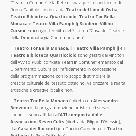
“Teatri in Comune” è la Rete di spazi per lo spettacolo di
Roma Capitale costituita da
Teatro del Lido di Ostia
,
Teatro Biblioteca Quarticciolo
,
Teatro Tor Bella
Monaca
e
Teatro Villa Pamphilj-Scuderie Villino
Corsini
e raccoglie l’eredità del Sistema “Casa dei Teatri e
della Drammaturgia Contemporanea”.
Il
Teatro Tor Bella Monaca
, il
Teatro Villa Pamphilj
e il
Teatro Biblioteca Quarticciolo
sono gestiti dai vincitori
dell’Avviso Pubblico “Rete Teatri in Comune” emanato dal
Dipartimento Cultura per l’affidamento in concessione
della programmazione con lo scopo di stimolare la
crescita culturale del tessuto cittadino, valorizzare le realtà
artistiche e creative locali e non.
Il
Teatro Tor Bella Monaca
è diretto da
Alessandro
Benvenuti
, la programmazione artistica e i servizi
connessi sono affidati all’
ATI composta dalle
Associazioni Seven Cults
(diretta da Filippo D’Alessio),
La Casa dei Racconti
(da Duccio Camerini) e il
Teatro
Potlach
(da Pino Di Buduo).