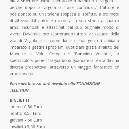
più a smettere. Nello spettacolo il bambino è Virgola “…
perché dopo la virgola la frase continua…” L’attore è
posizionato su un’altalena sospesa al soffitto, a tre metri
di altezza dal palco e racconta la sua storia a quattro
amici incuriositi e affascinati dal suo originale modo di
vivere. Davanti a loro scorreranno tutte le vicissitudini della
vita di Virgola e di come lui e i suoi genitori abbiano
imparato a gestire i problemi quotidiani grazie all’aiuto del
Manuale di Volo. Come nel “Bambino Volante”, lo
spettacolo si pone il traguardo di guardare la realtà da una
diversa prospettiva, attraverso un viaggio fantastico ed
emozionante.
Parte dell’incasso sarà devoluto alla FONDAZIONE
TELETHON
BIGLIETTI
intero 10,50 Euro
ridotto 8,50 Euro
giovani 7,50 Euro
invalidità 5,50 Euro