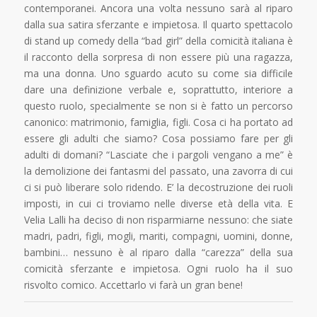
contemporanei. Ancora una volta nessuno sarà al riparo
dalla sua satira sferzante e impietosa. Il quarto spettacolo
di stand up comedy della “bad girl” della comicità italiana è
il racconto della sorpresa di non essere più una ragazza,
ma una donna. Uno sguardo acuto su come sia difficile
dare una definizione verbale e, soprattutto, interiore a
questo ruolo, specialmente se non si è fatto un percorso
canonico: matrimonio, famiglia, figli. Cosa ci ha portato ad
essere gli adulti che siamo? Cosa possiamo fare per gli
adulti di domani? “Lasciate che i pargoli vengano a me” è
la demolizione dei fantasmi del passato, una zavorra di cui
ci si può liberare solo ridendo. E’ la decostruzione dei ruoli
imposti, in cui ci troviamo nelle diverse età della vita. E
Velia Lalli ha deciso di non risparmiarne nessuno: che siate
madri, padri, figli, mogli, mariti, compagni, uomini, donne,
bambini… nessuno è al riparo dalla “carezza” della sua
comicità sferzante e impietosa. Ogni ruolo ha il suo
risvolto comico. Accettarlo vi farà un gran bene!