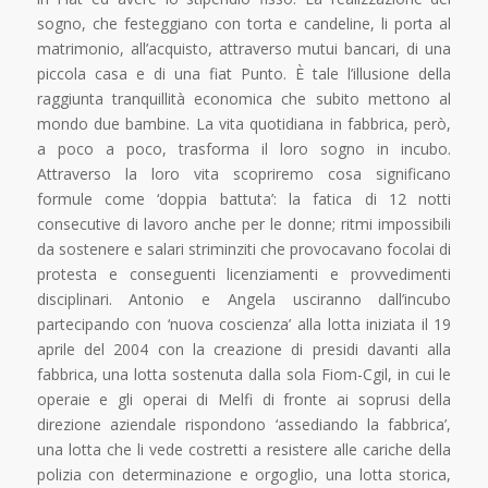
sogno, che festeggiano con torta e candeline, li porta al
matrimonio, all’acquisto, attraverso mutui bancari, di una
piccola casa e di una fiat Punto. È tale l’illusione della
raggiunta tranquillità economica che subito mettono al
mondo due bambine. La vita quotidiana in fabbrica, però,
a poco a poco, trasforma il loro sogno in incubo.
Attraverso la loro vita scopriremo cosa significano
formule come ‘doppia battuta’: la fatica di 12 notti
consecutive di lavoro anche per le donne; ritmi impossibili
da sostenere e salari striminziti che provocavano focolai di
protesta e conseguenti licenziamenti e provvedimenti
disciplinari. Antonio e Angela usciranno dall’incubo
partecipando con ‘nuova coscienza’ alla lotta iniziata il 19
aprile del 2004 con la creazione di presidi davanti alla
fabbrica, una lotta sostenuta dalla sola Fiom-Cgil, in cui le
operaie e gli operai di Melfi di fronte ai soprusi della
direzione aziendale rispondono ‘assediando la fabbrica’,
una lotta che li vede costretti a resistere alle cariche della
polizia con determinazione e orgoglio, una lotta storica,