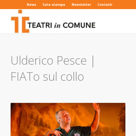
News
Sala stampa
Newsletter
Contatti
Ulderico Pesce |
FIATo sul collo