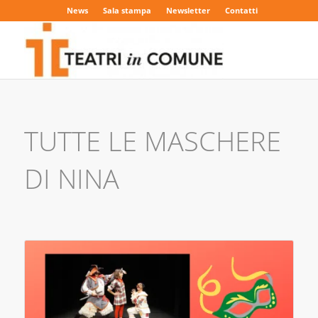
News
Sala stampa
Newsletter
Contatti
TUTTE LE MASCHERE
DI NINA