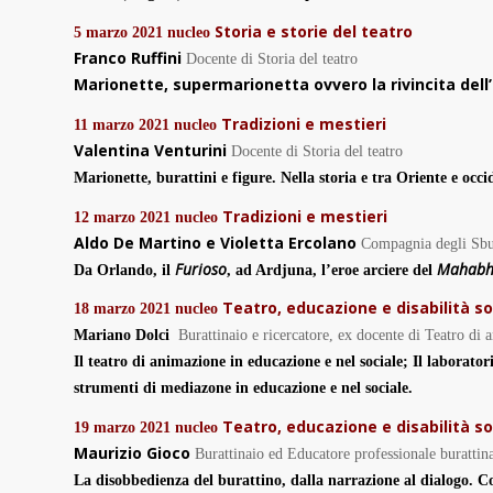
Storia e storie del teatro
5 marzo 2021
nucleo
Franco Ruffini
Docente di Storia del teatro
Marionette, supermarionetta ovvero la rivincita dell
Tradizioni e mestieri
11 marzo 2021
nucleo
Valentina Venturini
Docente di Storia del teatro
Marionette, burattini e figure. Nella storia e tra Oriente e occi
Tradizioni e mestieri
12 marzo 2021
nucleo
Aldo De Martino e Violetta Ercolano
Compagnia degli Sbu
Furioso
Mahabh
Da Orlando, il
, ad Ardjuna, l’eroe arciere del
Teatro, educazione e disabilità so
18 marzo 2021
nucleo
Mariano Dolci
Burattinaio e ricercatore, ex docente di Teatro di
Il teatro di animazione in educazione e nel sociale;
Il laborato
strumenti di mediazone in educazione e nel sociale.
Teatro, educazione e disabilità so
19 marzo 2021
nucleo
Maurizio Gioco
Burattinaio ed Educatore professionale burattin
La disobbedienza del burattino, dalla narrazione al dialogo.
Co