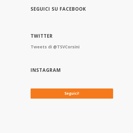
SEGUICI SU FACEBOOK
TWITTER
Tweets di @TSVCorsini
INSTAGRAM
No images available at the moment
Seguici!