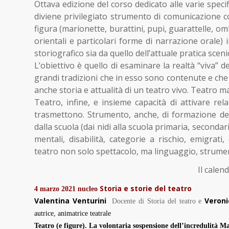
Ottava edizione del corso dedicato alle varie specifi
diviene privilegiato strumento di comunicazione con 
figura (marionette, burattini, pupi, guarattelle, 
orientali e particolari forme di narrazione orale) i
storiografico sia da quello dell’attuale pratica sceni
L’obiettivo è quello di esaminare la realtà “viva” de
grandi tradizioni che in esso sono contenute e che
anche storia e attualità di un teatro vivo. Teatro m
Teatro, infine, e insieme capacità di attivare re
trasmettono. Strumento, anche, di formazione dell’
dalla scuola (dai nidi alla scuola primaria, secondari
mentali, disabilità, categorie a rischio, emigrati,
teatro non solo spettacolo, ma linguaggio, strumen
Il calen
Storia e storie del teatro
4 marzo 2021
nucleo
Valentina Venturini
Veroni
Docente di Storia del teatro
e
autrice, animatrice teatrale
Teatro (e figure). La volontaria sospensione dell’incredulità Ma