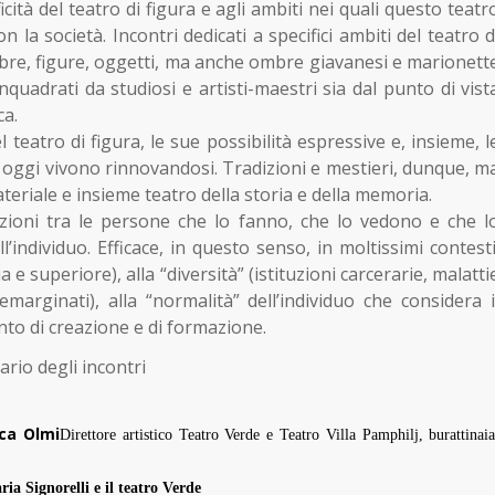
cità del teatro di figura e agli ambiti nei quali questo teatr
la società. Incontri dedicati a specifici ambiti del teatro d
ombre, figure, oggetti, ma anche ombre giavanesi e marionett
nquadrati da studiosi e artisti-maestri sia dal punto di vist
ca
.
l teatro di figura, le sue possibilità espressive e, insieme, l
 oggi vivono rinnovandosi. Tradizioni e mestieri, dunque, m
ateriale e insieme teatro della storia e della memoria.
lazioni tra le persone che lo fanno, che lo vedono e che l
individuo. Efficace, in questo senso, in moltissimi contesti
a e superiore), alla “diversità” (istituzioni carcerarie, malatti
 emarginati), alla “normalità” dell’individuo che considera i
to di creazione e di formazione.
dario degli incontri
ca Olmi
Direttore artistico Teatro Verde e Teatro Villa Pamphilj,
burattinaia
ria Signorelli e il teatro Verde