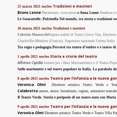
Tradizioni e mestieri
25 marzo 2021
nucleo
Bruno Leone
Burattinaio, ricercatore
e Anna Leone
Studiosa e r
Le Guarattelle.
Pulcinella Nel mondo, tra storia e tradizioni so
26 marzo 2021
nucleo
Tradizioni e mestieri
Fabrizio Montecchi
Regista stabile di Teatro Gioco Vita, Dirett
Charleville-Mézières (Francia), Segretario nazionale Unima Italia
Tra regia e pedagogia.
Percorsi tra teatro d’ombre e e teatro di
Storia e storie del teatro
1 aprile 2021
nucleo
Alfonso Cipolla
Istituto per i Beni Marionettistici e il Teatro Pop
Sulle marionette e sul teatro popolare in Italia.
La parabola del
Teatro per l’infanzia e le nuove ge
8 aprile 2021
nucleo
Veronica Olmi
Direttore artistico Teatro Verde e Teat
Calabretta
autore, attore, burattinaio, regista, animatore teatrale
Il Teatro Verde. Storia e peripezie di un teatro nato con Maria 
Teatro per l’infanzia e le nuove ge
9 aprile 2021
nucleo
Veronica Olmi
Direttore artistico Teatro Verde e Teatro Villa Pa