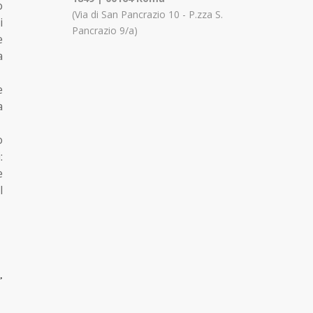
o
(Via di San Pancrazio 10 - P.zza S.
i
Pancrazio 9/a)
e
a
e
a
o
:
e
l
,