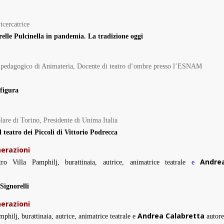
icercatrice
relle
Pulcinella in pandemia.
La tradizione oggi
ore pedagogico di Animateria, Docente di teatro d’ombre presso l’ESNAM
 figura
olare di Torino, Presidente di Unima Italia
 teatro dei Piccoli di Vittorio Podrecca
nerazioni
Andre
ro Villa Pamphilj, burattinaia, autrice, animatrice teatrale
e
Signorelli
nerazioni
Andrea Calabretta
mphilj, burattinaia, autrice, animatrice teatrale
e
autore