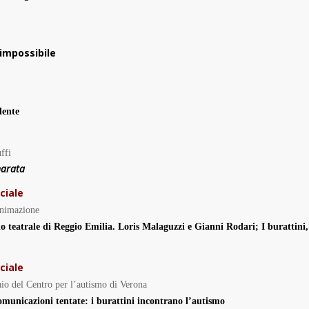
’impossibile
dente
ffi
arata
ciale
 animazione
rio teatrale di Reggio Emilia. Loris Malaguzzi e Gianni Rodari;
I burattini,
ciale
aio del Centro per l’autismo di Verona
municazioni tentate: i burattini incontrano l’autismo