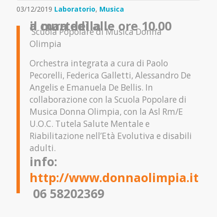
03/12/2019
Laboratorio
,
Musica
il martedì alle ore 10.00
a cura della
Scuola Popolare di Musica Donna
Olimpia
Orchestra integrata a cura di Paolo
Pecorelli, Federica Galletti, Alessandro De
Angelis e Emanuela De Bellis. In
collaborazione con la Scuola Popolare di
Musica Donna Olimpia, con la Asl Rm/E
U.O.C. Tutela Salute Mentale e
Riabilitazione nell’Età Evolutiva e disabili
adulti.
info:
http://www.donnaolimpia.it
06 58202369