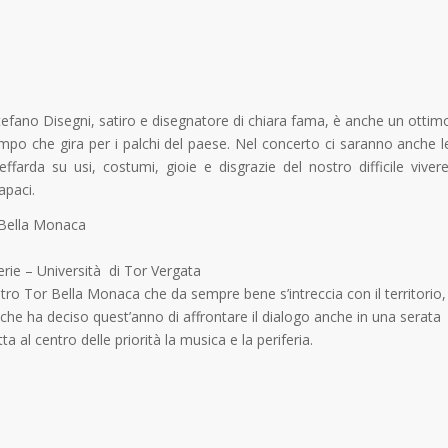
tefano Disegni, satiro e disegnatore di chiara fama, è anche un ottim
po che gira per i palchi del paese. Nel concerto ci saranno anche l
effarda su usi, costumi, gioie e disgrazie del nostro difficile vivere
apaci.
r Bella Monaca
erie – Università di Tor Vergata
tro Tor Bella Monaca che da sempre bene s’intreccia con il territorio,
e che ha deciso quest’anno di affrontare il dialogo anche in una serata
al centro delle priorità la musica e la periferia.