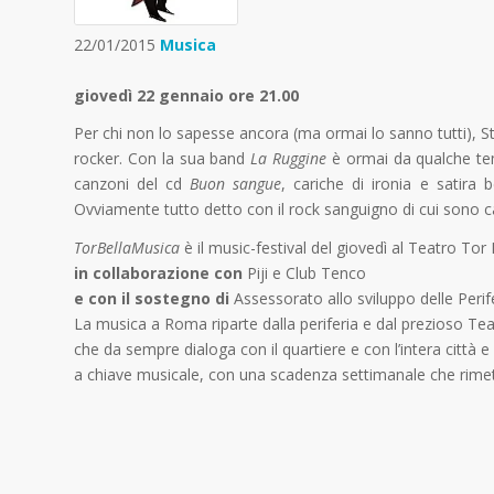
22/01/2015
Musica
giovedì 22 gennaio ore 21.00
Per chi non lo sapesse ancora (ma ormai lo sanno tutti), S
rocker. Con la sua band
La Ruggine
è ormai da qualche tem
canzoni del cd
Buon sangue
, cariche di ironia e satira b
Ovviamente tutto detto con il rock sanguigno di cui sono c
TorBellaMusica
è il music-festival del giovedì al Teatro To
in collaborazione con
Piji e Club Tenco
e con il sostegno di
Assessorato allo sviluppo delle Perif
La musica a Roma riparte dalla periferia e dal prezioso Tea
che da sempre dialoga con il quartiere e con l’intera città 
a chiave musicale, con una scadenza settimanale che rimetta 