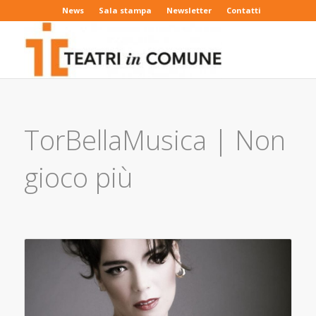
News
Sala stampa
Newsletter
Contatti
TorBellaMusica | Non
gioco più