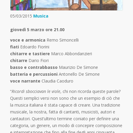
05/03/2015
Musica
giovedì 5 marzo ore 21.00
voce e armonica
Remo Simoncelli
fiati
Edoardo Fiorini
chitarre e tastiere
Marco Abbondanzieri
chitarre
Dario Fiori
basso e contrabbasso
Maurizio De Simone
batteria e percussioni
Antonello De Simone
voce narrante
Claudia Caoduro
“
Ricordi sbocciavan le viole
, chi non ricorda queste parole?
Questi semplici versi non sono che un esempio di ciò che
la musica italiana è stata capace di creare. Una tradizione
musicale, la nostra, fatta di cantanti, musicisti, autori e
cantautori. Quest’ultimo termine coniato per definire una
categoria, un genere, un modo di concepire composizione
e interpretazione che fino alla fine degli anni cinquanta