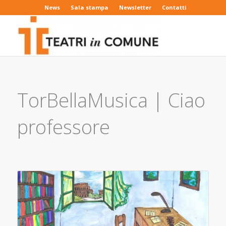
News
Sala stampa
Newsletter
Contatti
TorBellaMusica | Ciao
professore