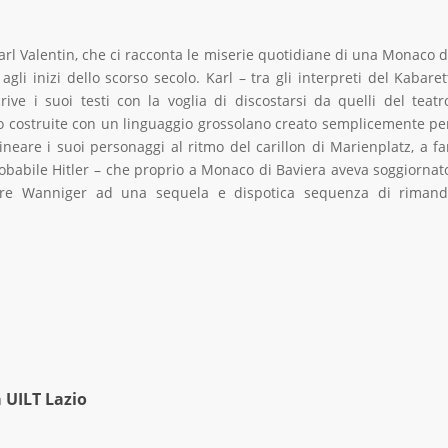
arl Valentin, che ci racconta le miserie quotidiane di una Monaco d
gli inizi dello scorso secolo. Karl – tra gli interpreti del Kabaret
ve i suoi testi con la voglia di discostarsi da quelli del teatr
o costruite con un linguaggio grossolano creato semplicemente pe
lineare i suoi personaggi al ritmo del carillon di Marienplatz, a fa
babile Hitler – che proprio a Monaco di Baviera aveva soggiornat
atore Wanniger ad una sequela e dispotica sequenza di rimand
UILT Lazio