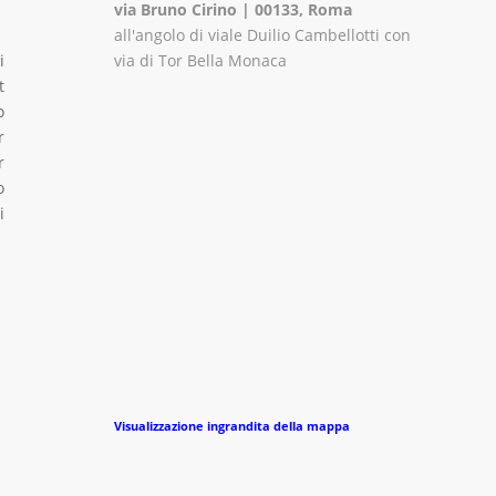
via Bruno Cirino | 00133, Roma
all'angolo di viale Duilio Cambellotti con
via di Tor Bella Monaca
i
t
o
r
r
o
i
Visualizzazione ingrandita della mappa