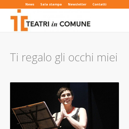
News
Sala stampa
Newsletter
Contatti
Ti regalo gli occhi miei