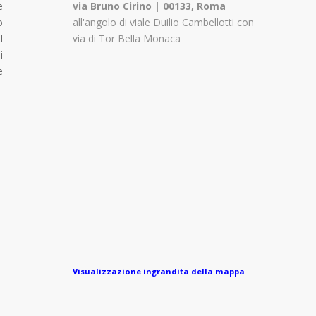
e
via Bruno Cirino | 00133, Roma
o
all'angolo di viale Duilio Cambellotti con
l
via di Tor Bella Monaca
i
e
Visualizzazione ingrandita della mappa