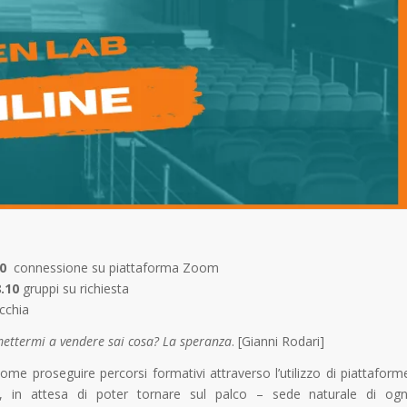
10
connessione su piattaforma Zoom
.10
gruppi su richiesta
ecchia
 mettermi a vendere sai cosa? La speranza
. [Gianni Rodari]
me proseguire percorsi formativi attraverso l’utilizzo di piattaform
b, in attesa di poter tornare sul palco – sede naturale di ogn