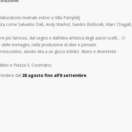
inazione
.
boratorio teatrale estivo a Villa Pamphilj
sta come Salvador Dalì, Andy Warhol, Sandro Botticelli, Marc Chagall,
e più famose, dal segno e dall’idea artistica degli autori scelti… Ci
 delle immagini, nella produzione di idee e pensieri.
i mescolano, dando vita a un gioco infinito libero e divertente.
 Gubbio e Piazza S. Cosimato)
prendere dal
28
agosto fino all’8 settembre
.