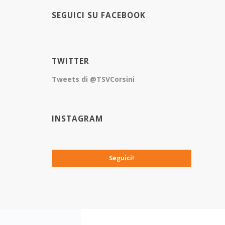
SEGUICI SU FACEBOOK
TWITTER
Tweets di @TSVCorsini
INSTAGRAM
No images available at the moment
Seguici!