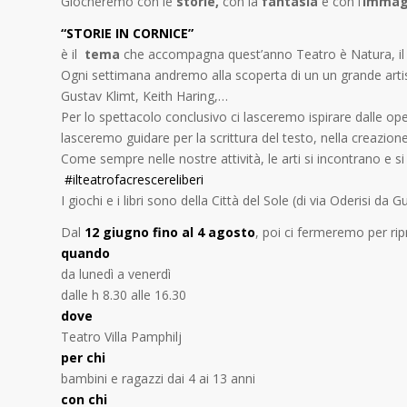
Giocheremo con le
storie,
con la
fantasia
e con l’
immag
“STORIE IN CORNICE”
è il
tema
che accompagna quest’anno Teatro è Natura, il la
Ogni settimana andremo alla scoperta di un un grande arti
Gustav Klimt, Keith Haring,…
Per lo spettacolo conclusivo ci lasceremo ispirare dalle oper
lasceremo guidare per la scrittura del testo, nella creazione
Come sempre nelle nostre attività, le arti si incontrano e s
#ilteatrofacrescereliberi
I giochi e i libri sono della Città del Sole (di via Oderisi da
Dal
12 giugno fino al 4 agosto
, poi ci fermeremo per ri
quando
da lunedì a venerdì
dalle h 8.30 alle 16.30
dove
Teatro Villa Pamphilj
per chi
bambini e ragazzi dai 4 ai 13 anni
con chi