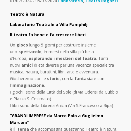
01/07/2024 - 05/07/2024
Laboratorio
,
Teatro Ragazzi
Teatro è Natura
Laboratorio Teatrale a Villa Pamphilj
Il teatro fa bene e fa crescere liberi
Un
gioco
lungo 5 giorni per costruire insieme
uno
spettacolo
, immersi nella villa più bella
d’Europa,
esplorando i mestieri del teatro
. Tanti
nuovi
amici
di età diverse per una vacanza speciale tra
musica, natura, burattini, libri, arte e avventura.
Giocheremo con le
storie,
con la
fantasia
e con
l’
immaginazione
.
I giochi sono della Città del Sole (di via Oderisi da Gubbio
e Piazza S. Cosimato)
I libri sono della Libreria Anicia (Via S.Francesco a Ripa)
“GRANDI IMPRESE da Marco Polo a Guglielmo
Marconi”
è il
tema
che accompagna quest’anno Teatro è Natura.