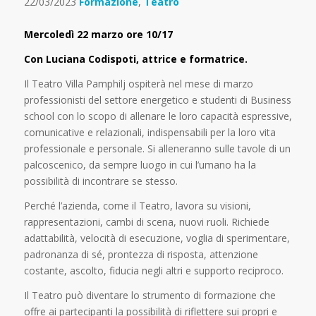
22/03/2023
Formazione
,
Teatro
Mercoledì 22 marzo ore 10/17
Con Luciana Codispoti, attrice e formatrice.
Il Teatro V
illa Pamphilj ospiterà nel mese di marzo
professionisti del settore energetico e studenti di Business
school
con lo scopo di allenare le loro capacità espressive,
comunicative e relazionali,
indispensabili
per la loro vita
professionale e personale
.
Si alleneranno sulle tavole di un
palcoscenico, da sempre luogo in cui l’umano
ha la
possibilità di incontrare
se stesso
.
Perché l
’
a
zienda, come il Teatro, lavora su visioni,
rappresentazioni, cambi di scena, nuovi ruoli. Richiede
adattabilità, velocità di esecu
zione, voglia di sperimentare,
padronanza di sé, prontezza di risposta, attenzione
costante, ascolto, fiducia negli altri e supporto reciproco.
Il T
eatro può diventare lo strumento di formazione che
offre ai partecipanti la possibilità di riflettere sui propri e