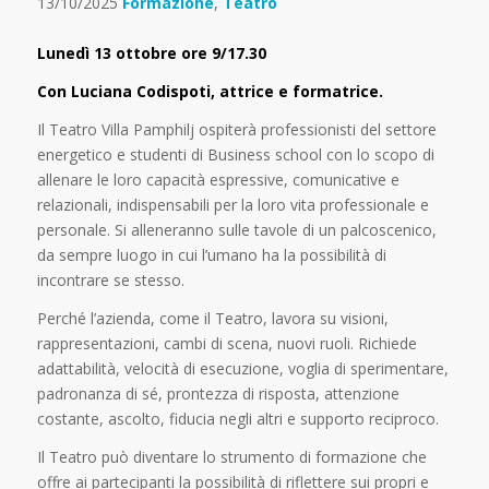
13/10/2025
Formazione
,
Teatro
Lunedì 13 ottobre ore 9/17.30
Con Luciana Codispoti, attrice e formatrice.
Il Teatro V
illa Pamphilj ospiterà professionisti del settore
energetico e studenti di Business
school
con lo scopo di
allenare le loro capacità espressive, comunicative e
relazionali,
indispensabili
per la loro vita professionale e
personale
.
Si alleneranno sulle tavole di un palcoscenico,
da sempre luogo in cui l’umano
ha la possibilità di
incontrare
se stesso
.
Perché l
’
a
zienda, come il Teatro, lavora su visioni,
rappresentazioni, cambi di scena, nuovi ruoli. Richiede
adattabilità, velocità di esecu
zione, voglia di sperimentare,
padronanza di sé, prontezza di risposta, attenzione
costante, ascolto, fiducia negli altri e supporto reciproco.
Il T
eatro può diventare lo strumento di formazione che
offre ai partecipanti la possibilità di riflettere sui propri e