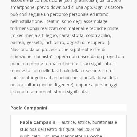
ascoltare la composizione (con gli auricolari) dal proprio
smartphone, previo download di una App. Ogni visitatore
può così seguire un percorso personale ed intimo
nell’installazione. I teatrini sono degli assemblage
tridimensionali realizzati con materiali e tecniche miste
(mixed media art: legno, carta, stoffa, colori acrilici,
pastelli, gessetti, inchiostro, oggetti di recupero…).
Nascono da un processo che si potrebbe dire di
ispirazione “dadaista”: l’opera non nasce da un progetto a
priori ma prende forma in itinere e il suo significato si
manifesta solo nelle fasi finali della creazione. I temi
spesso attingono ad archetipi che sono alla base della
nostra cultura (anche di genere), oppure a personaggi
letterari o a momenti storici significativi.
Paola Campanini
Paola Campanini
– autrice, attrice, burattinaia e
studiosa del teatro di figura. Nel 2004 ha
pubblicato il volume Marionette barocche. Il