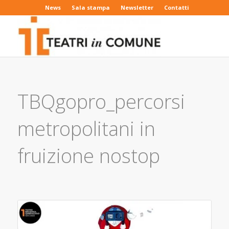
News
Sala stampa
Newsletter
Contatti
TBQgopro_percorsi
metropolitani in
fruizione nostop