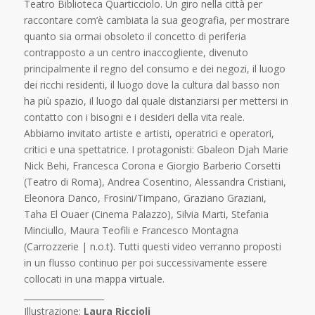
Teatro Biblioteca Quarticciolo. Un giro nella città per
raccontare com’è cambiata la sua geografia, per mostrare
quanto sia ormai obsoleto il concetto di periferia
contrapposto a un centro inaccogliente, divenuto
principalmente il regno del consumo e dei negozi, il luogo
dei ricchi residenti, il luogo dove la cultura dal basso non
ha più spazio, il luogo dal quale distanziarsi per mettersi in
contatto con i bisogni e i desideri della vita reale.
Abbiamo invitato artiste e artisti, operatrici e operatori,
critici e una spettatrice. I protagonisti: Gbaleon Djah Marie
Nick Behi, Francesca Corona e Giorgio Barberio Corsetti
(Teatro di Roma), Andrea Cosentino, Alessandra Cristiani,
Eleonora Danco, Frosini/Timpano, Graziano Graziani,
Taha El Ouaer (Cinema Palazzo), Silvia Marti, Stefania
Minciullo, Maura Teofili e Francesco Montagna
(Carrozzerie | n.o.t). Tutti questi video verranno proposti
in un flusso continuo per poi successivamente essere
collocati in una mappa virtuale.
___________________
Illustrazione:
Laura Riccioli