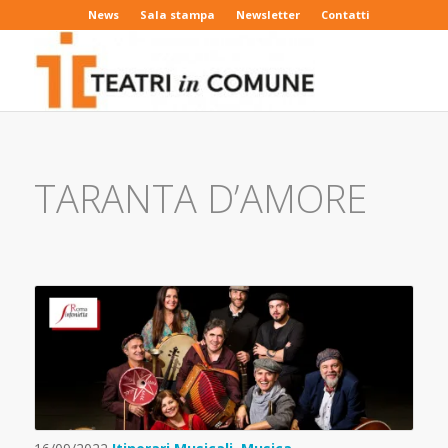
News
Sala stampa
Newsletter
Contatti
TARANTA D’AMORE