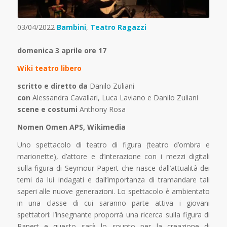
03/04/2022
Bambini
,
Teatro Ragazzi
domenica 3 aprile ore 17
Wiki teatro libero
scritto e diretto da
Danilo Zuliani
con
Alessandra Cavallari, Luca Laviano e Danilo Zuliani
scene e costumi
Anthony Rosa
Nomen Omen APS, Wikimedia
Uno spettacolo di teatro di figura (teatro d’ombra e
marionette), d’attore e d’interazione con i mezzi digitali
sulla figura di Seymour Papert che nasce dall’attualità dei
temi da lui indagati e dall’importanza di tramandare tali
saperi alle nuove generazioni. Lo spettacolo è ambientato
in una classe di cui saranno parte attiva i giovani
spettatori: l’insegnante proporrà una ricerca sulla figura di
Papert e questo sarà lo spunto per la creazione di