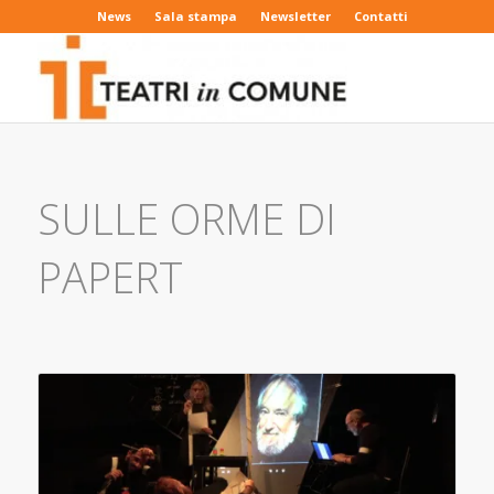
News
Sala stampa
Newsletter
Contatti
SULLE ORME DI
PAPERT