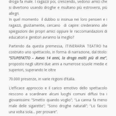
droga fa male. I ragazzi poi, crescendo, vedono amici che
si divertono usando droghe e risultano più estroversi, più
allegri.
In quel momento il dubbio si insinua nei loro pensieri e i
ragazzi, giustamente, cercano di capire: crederanno alle
spiegazioni dei propri amici oppure le raccomandazioni di
educatori e genitori avranno la meglio?
Partendo da questa premessa, ITINERARIA TEATRO ha
costruito uno spettacolo, in forma di narrazione, dal titolo:
“STUPEFATTO
– Avevo 14 anni, la droga molti più di me”
,
proposto negli ultimi due anni a numerose scuole medie e
superiori, superando le oltre
70.000 presenze, in varie regioni d’Italia.
L’efficace approccio e il carico emotivo dello spettacolo
riescono a scardinare alcuni luoghi comuni diffusi tra i
giovanissimi: “Smetto quando voglio”; “La canna fa meno
male delle sigarette”; “Sono droghe naturali”; “Lo faccio
una volta sola… per provare”.