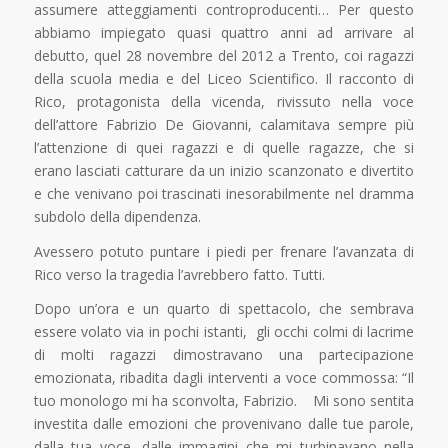
assumere atteggiamenti controproducenti… Per questo
abbiamo impiegato quasi quattro anni ad arrivare al
debutto, quel 28 novembre del 2012 a Trento, coi ragazzi
della scuola media e del Liceo Scientifico. Il racconto di
Rico, protagonista della vicenda, rivissuto nella voce
dell’attore Fabrizio De Giovanni, calamitava sempre più
l’attenzione di quei ragazzi e di quelle ragazze, che si
erano lasciati catturare da un inizio scanzonato e divertito
e che venivano poi trascinati inesorabilmente nel dramma
subdolo della dipendenza.
Avessero potuto puntare i piedi per frenare l’avanzata di
Rico verso la tragedia l’avrebbero fatto. Tutti.
Dopo un’ora e un quarto di spettacolo, che sembrava
essere volato via in pochi istanti, gli occhi colmi di lacrime
di molti ragazzi dimostravano una partecipazione
emozionata, ribadita dagli interventi a voce commossa: “Il
tuo monologo mi ha sconvolta, Fabrizio. Mi sono sentita
investita dalle emozioni che provenivano dalle tue parole,
dalla tua voce, dalle immagini che mi turbinavano nella