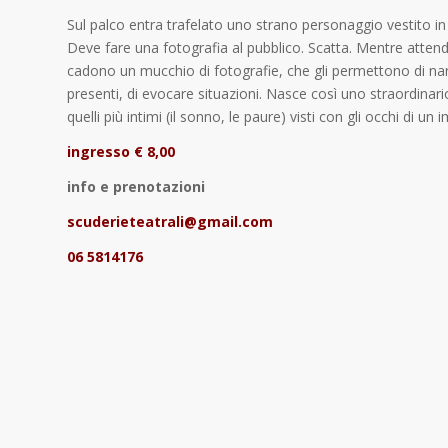
Sul palco entra trafelato uno strano personaggio vestito in
Deve fare una fotografia al pubblico. Scatta. Mentre attende
cadono un mucchio di fotografie, che gli permettono di narrar
presenti, di evocare situazioni. Nasce così uno straordinario
quelli più intimi (il sonno, le paure) visti con gli occhi di 
ingresso € 8,00
info e prenotazioni
scuderieteatrali@gmail.com
06 5814176