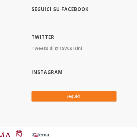
SEGUICI SU FACEBOOK
TWITTER
Tweets di @TSVCorsini
INSTAGRAM
No images available at the moment
Seguici!