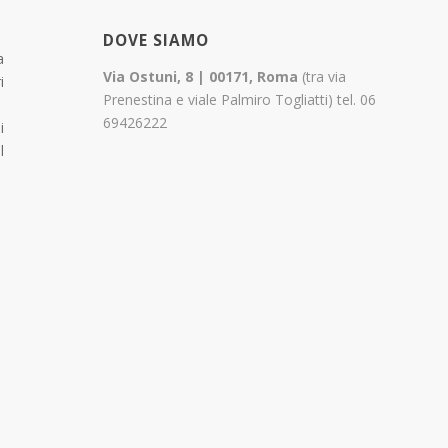
DOVE SIAMO
a
Via Ostuni, 8 | 00171, Roma
(tra via
i
Prenestina e viale Palmiro Togliatti) tel. 06
69426222
i
l