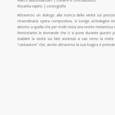
Marco abbondanzieri | chitarre e contrabbasso
Rosarita rapino | coreografie
Attraverso un dialogo alla ricerca della verità sul pers
straordinaria opera compositiva, si svolge un’indagine in
attorno a quella che per molti resta una morte misteriosa e
Nonostante le domande che ci si pone durante questo perco
stabilire la verità sui fatti avvenuti a san remo la no
“cantautore” che, anche attraverso la sua tragica e premat