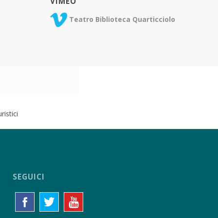
VIMEO
Teatro Biblioteca Quarticciolo
istici
SEGUICI