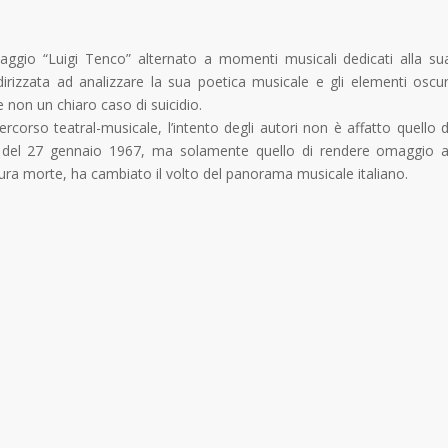
onaggio “Luigi Tenco” alternato a momenti musicali dedicati alla su
dirizzata ad analizzare la sua poetica musicale e gli elementi oscur
 non un chiaro caso di suicidio.
rso teatral-musicale, l’intento degli autori non è affatto quello d
tte del 27 gennaio 1967, ma solamente quello di rendere omaggio a
ura morte, ha cambiato il volto del panorama musicale italiano.