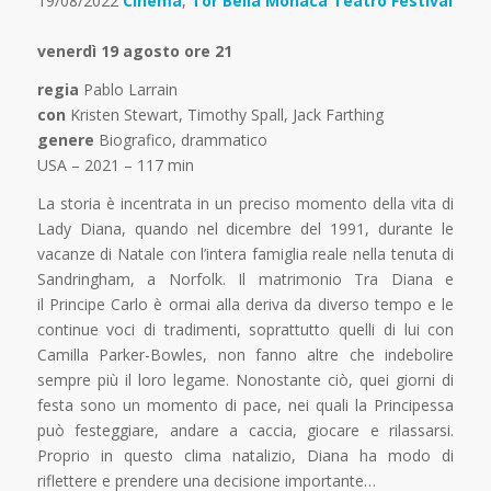
19/08/2022
Cinema
,
Tor Bella Monaca Teatro Festival
venerdì 19 agosto ore 21
regia
Pablo Larrain
con
Kristen Stewart, Timothy Spall, Jack Farthing
genere
Biografico, drammatico
USA – 2021 – 117 min
La storia è incentrata in un preciso momento della vita di
Lady Diana, quando nel dicembre del 1991, durante le
vacanze di Natale con l’intera famiglia reale nella tenuta di
Sandringham, a Norfolk. Il matrimonio Tra Diana e
il Principe Carlo è ormai alla deriva da diverso tempo e le
continue voci di tradimenti, soprattutto quelli di lui con
Camilla Parker-Bowles, non fanno altre che indebolire
sempre più il loro legame. Nonostante ciò, quei giorni di
festa sono un momento di pace, nei quali la Principessa
può festeggiare, andare a caccia, giocare e rilassarsi.
Proprio in questo clima natalizio, Diana ha modo di
riflettere e prendere una decisione importante…