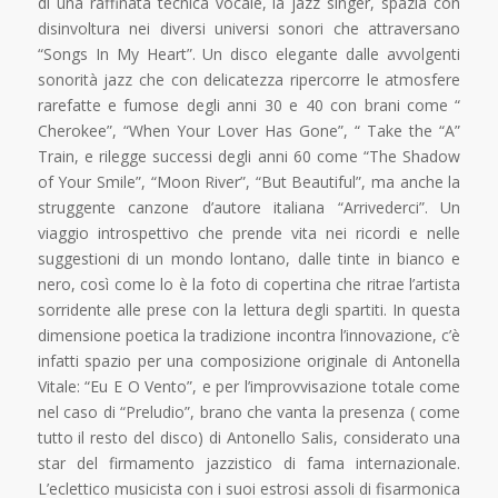
di una raffinata tecnica vocale, la jazz singer, spazia con
disinvoltura nei diversi universi sonori che attraversano
“Songs In My Heart”. Un disco elegante dalle avvolgenti
sonorità jazz che con delicatezza ripercorre le atmosfere
rarefatte e fumose degli anni 30 e 40 con brani come “
Cherokee”, “When Your Lover Has Gone”, “ Take the “A”
Train, e rilegge successi degli anni 60 come “The Shadow
of Your Smile”, “Moon River”, “But Beautiful”, ma anche la
struggente canzone d’autore italiana “Arrivederci”. Un
viaggio introspettivo che prende vita nei ricordi e nelle
suggestioni di un mondo lontano, dalle tinte in bianco e
nero, così come lo è la foto di copertina che ritrae l’artista
sorridente alle prese con la lettura degli spartiti. In questa
dimensione poetica la tradizione incontra l’innovazione, c’è
infatti spazio per una composizione originale di Antonella
Vitale: “Eu E O Vento”, e per l’improvvisazione totale come
nel caso di “Preludio”, brano che vanta la presenza ( come
tutto il resto del disco) di Antonello Salis, considerato una
star del firmamento jazzistico di fama internazionale.
L’eclettico musicista con i suoi estrosi assoli di fisarmonica