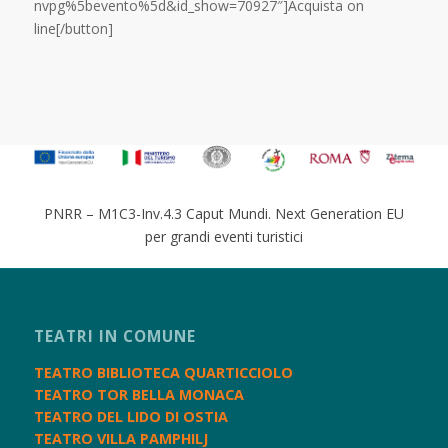
nvpg%5bevento%5d&id_show=70927″]Acquista on
line[/button]
PNRR – M1C3-Inv.4.3 Caput Mundi. Next Generation EU
per grandi eventi turistici
TEATRI IN COMUNE
TEATRO BIBLIOTECA QUARTICCIOLO
TEATRO TOR BELLA MONACA
TEATRO DEL LIDO DI OSTIA
TEATRO VILLA PAMPHILJ