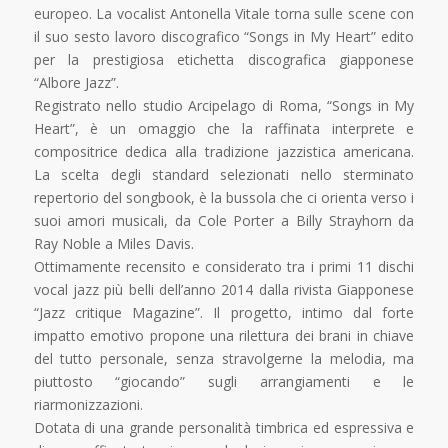
europeo. La vocalist Antonella Vitale torna sulle scene con
il suo sesto lavoro discografico “Songs in My Heart” edito
per la prestigiosa etichetta discografica giapponese
“Albore Jazz”.
Registrato nello studio Arcipelago di Roma, “Songs in My
Heart”, è un omaggio che la raffinata interprete e
compositrice dedica alla tradizione jazzistica americana.
La scelta degli standard selezionati nello sterminato
repertorio del songbook, è la bussola che ci orienta verso i
suoi amori musicali, da Cole Porter a Billy Strayhorn da
Ray Noble a Miles Davis.
Ottimamente recensito e considerato tra i primi 11 dischi
vocal jazz più belli dell’anno 2014 dalla rivista Giapponese
“Jazz critique Magazine”. Il progetto, intimo dal forte
impatto emotivo propone una rilettura dei brani in chiave
del tutto personale, senza stravolgerne la melodia, ma
piuttosto “giocando” sugli arrangiamenti e le
riarmonizzazioni.
Dotata di una grande personalità timbrica ed espressiva e