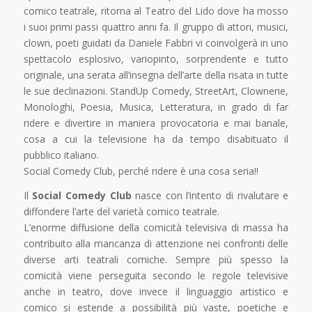
comico teatrale, ritorna al Teatro del Lido dove ha mosso
i suoi primi passi quattro anni fa. Il gruppo di attori, musici,
clown, poeti guidati da Daniele Fabbri vi coinvolgerà in uno
spettacolo esplosivo, variopinto, sorprendente e tutto
originale, una serata all’insegna dell’arte della risata in tutte
le sue declinazioni. StandUp Comedy, StreetArt, Clownerie,
Monologhi, Poesia, Musica, Letteratura, in grado di far
ridere e divertire in maniera provocatoria e mai banale,
cosa a cui la televisione ha da tempo disabituato il
pubblico italiano.
Social Comedy Club, perché ridere è una cosa seria!!
Il
Social Comedy Club
nasce con l’intento di rivalutare e
diffondere l’arte del varietà comico teatrale.
L’enorme diffusione della comicità televisiva di massa ha
contribuito alla mancanza di attenzione nei confronti delle
diverse arti teatrali comiche. Sempre più spesso la
comicità viene perseguita secondo le regole televisive
anche in teatro, dove invece il linguaggio artistico e
comico si estende a possibilità più vaste, poetiche e