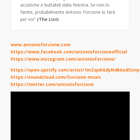
acustiche e buttateli dalla finestra. Se non lo
farete, probabilmente Antonio Forcione lo farà
per voi”
(The List)
www.antonioforcione.com
https://www.facebook.com/antonioforcioneofficial
https://www.instagram.com/antonioforcione/
https://open.spotify.com/artist/1mZquKGdyN4RAxd5izn
https://soundcloud.com/forcione-music
https://twitter.com/antonioforcione