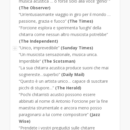
musica acustica … o forse solo alla voce ‘genio’ ”
(The Observer)
“Un’entusiasmante viaggio in giro per il mondo …
passione, grazia e fuoco”
(The Times)
“Forcione esplora e sperimenta ‘luoghi’ della
chitarra come nessun altro musicista potrebbe”
(The Independent)
“Unico, imprevedibile”
(Sunday Times)
“Un musicista sensazionale, musica unica.
Imperdibile”
(The Scotsman)
“La sua chitarra acustica produce suoni che mai
sognereste…superbo”
(Daily Mail)
“Questo è un artista unico… capace di suscitare
picchi di stupore…”
(The Herald)
“Pochi chitarristi acustici possono essere
abbinati al nome di Antonio Forcione per la fine
maestria strumentale e ancora meno posso
paragonarsi a lui come compositore”
(Jazz
Wise)
“Prendete i vostri pregiudizi sulle chitarre