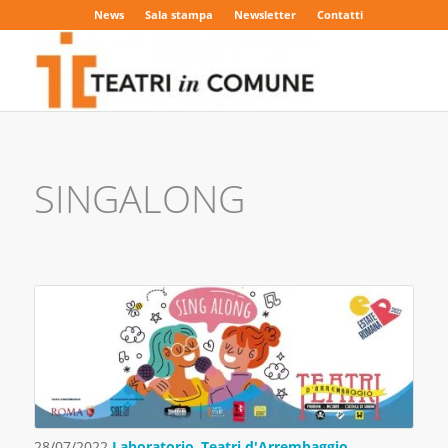
News
Sala stampa
Newsletter
Contatti
SINGALONG
28/07/2022
Laboratorio
,
Teatri d'Arrembaggio