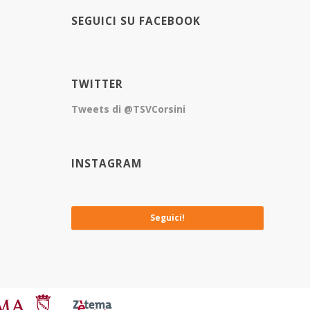
SEGUICI SU FACEBOOK
TWITTER
Tweets di @TSVCorsini
INSTAGRAM
No images available at the moment
Seguici!