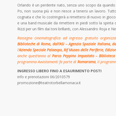
Orlando è un perdente nato, senza uno scopo da quando è 
Po, non suona più e non riesce a tenersi un lavoro. Tutto
cognata e che lo costringerà a rimettersi di nuovo in gioco
e una band musicale da rimettere in piedi sotto la spinta 
Rizzi per un film dai toni brillanti, con Alessandro Roja e N
Rassegna cinematografica ad ingresso gratuito organiz
Biblioteche di Roma, dall’ASI – Agenzia Spaziale Italiana, 
l’
Azienda Speciale Palaexpo, Rif Museo delle Periferie,
Edizio
anche quest’anno al
Parco Peppino Impastato – Biblioteca 
programma Avvistamenti fa parte di
Romarama
, il progra
INGRESSO LIBERO FINO A ESAURIMENTO POSTI
info e prenotazioni 06/2010579
promozione@teatrotorbellamonaca.it