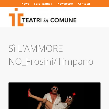
News
Sala stampa
Newsletter
Contatti
Sì L’AMMORE
NO_Frosini/Timpano