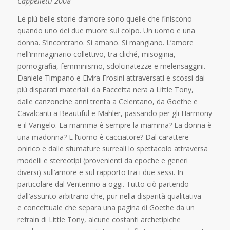
Cappelletti 2008
Le più belle storie d’amore sono quelle che finiscono
quando uno dei due muore sul colpo. Un uomo e una
donna. S’incontrano. Si amano. Si mangiano. L’amore
nell’immaginario collettivo, tra cliché, misoginia,
pornografia, femminismo, sdolcinatezze e melensaggini.
Daniele Timpano e Elvira Frosini attraversati e scossi dai
più disparati materiali: da Faccetta nera a Little Tony,
dalle canzoncine anni trenta a Celentano, da Goethe e
Cavalcanti a Beautiful e Mahler, passando per gli Harmony
e il Vangelo. La mamma è sempre la mamma? La donna è
una madonna? E l’uomo è cacciatore? Dal carattere
onirico e dalle sfumature surreali lo spettacolo attraversa
modelli e stereotipi (provenienti da epoche e generi
diversi) sull’amore e sul rapporto tra i due sessi. In
particolare dal Ventennio a oggi. Tutto ciò partendo
dall’assunto arbitrario che, pur nella disparità qualitativa
e concettuale che separa una pagina di Goethe da un
refrain di Little Tony, alcune costanti archetipiche