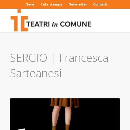
News
Sala stampa
Newsletter
Contatti
SERGIO | Francesca
Sarteanesi