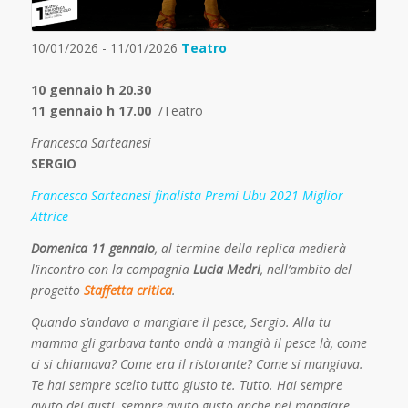
10/01/2026 - 11/01/2026
Teatro
10 gennaio h 20.30
11 gennaio h 17.00
/Teatro
Francesca Sarteanesi
SERGIO
Francesca Sarteanesi finalista Premi Ubu 2021 Miglior
Attrice
Domenica 11 gennaio
, al termine della replica medierà
l’incontro con la compagnia
Lucia Medri
, nell’ambito del
progetto
Staffetta critica
.
Quando s’andava a mangiare il pesce, Sergio. Alla tu
mamma gli garbava tanto andà a
mangià il pesce là, come
ci si chiamava? Come era il ristorante? Come si mangiava.
Te hai sempre scelto tutto giusto te. Tutto. Hai sempre
avuto dei gusti, sempre avuto gusto anche nel mangiare,