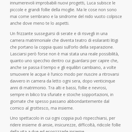
innumerevoli improbabili nuovi progetti, Luca subisce le
piccole e grandi follie della moglie. Ma le cose non sono
mai come sembrano e la sindrome del nido vuoto colpisce
anche dove meno te lo aspetti.
Un frizzante susseguirsi di serate e di risvegli in una
camera matrimoniale che diventa teatro di esilaranti litigi
che portano la coppia quasi sull’orlo della separazione.
Lasciarsi però forse non è mai stata una reale possibilità,
quanto uno specchio dentro cui guardarsi per capire che,
anche se passa il tempo e gli equilibri cambiano, a volte
smuovere le acque è l’unico modo per riuscire a ritrovarsi
davvero in camera da letto ogni sera, dopo venticinque
anni di matrimonio. Tra alti e bassi, follie e nevrosi,
sempre in bilico tra sfuriate e stoiche sopportazioni, in
giornate che spesso passano abbondantemente dal
comico al grottesco, ma insieme.
Uno spettacolo in cui ogni coppia può rispecchiarsi, per
ridere insieme di ansie, insicurezze, difficoltà, ridicole follie
della vita a due ed esorcizzarle insieme.