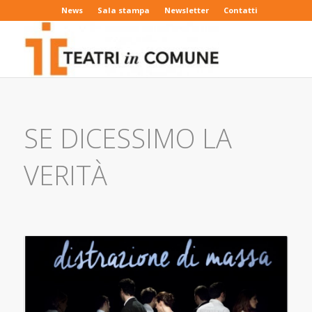
News
Sala stampa
Newsletter
Contatti
SE DICESSIMO LA
VERITÀ