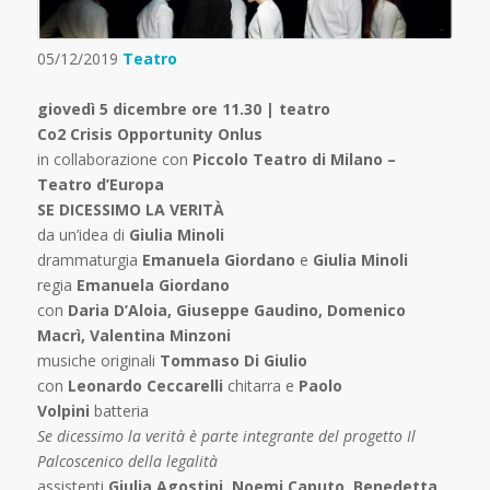
05/12/2019
Teatro
giovedì 5 dicembre ore 11.30 | teatro
Co2 Crisis Opportunity Onlus
in collaborazione con
Piccolo Teatro di Milano –
Teatro d’Europa
SE DICESSIMO LA VERITÀ
da un’idea di
Giulia Minoli
drammaturgia
Emanuela Giordano
e
Giulia Minoli
regia
Emanuela Giordano
con
Daria D’Aloia, Giuseppe Gaudino, Domenico
Macrì, Valentina Minzoni
musiche originali
Tommaso Di Giulio
con
Leonardo Ceccarelli
chitarra e
Paolo
Volpini
batteria
Se dicessimo la verità è parte integrante del progetto Il
Palcoscenico della legalità
assistenti
Giulia Agostini, Noemi Caputo, Benedetta