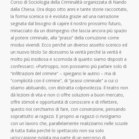
Corso di Sociologia della Criminalità organizzata di Nando
dalla Chiesa. Ora dopo otto anni e tante storie raccontate,
la forma scenica si è evoluta grazie ad una narrazione
segnata dal bisogno di capire il nostro prossimo futuro,
minacciato da un disimpegno che lascia ancora più spazio
al potere criminale, alla “prassi” della corruzione come
modus vivendi. Ecco perché un diverso assetto scenico ed
un nuovo titolo Se dicessimo la verità perché la verità è
molto più insidiosa e scomoda di quanto siamo disposti a
confessarci. «Purtroppo, non possiamo più parlare solo di
“infiltrazioni del crimine” – spiegano le autrici – ma di
“complicità con il crimine”, di “prassi criminale” a cui ci
stiamo abituando, con distratta colpevolezza. Il teatro non
dà lezioni di vita e non ci offre soluzioni a buon mercato,
offre stimoli e opportunità di conoscere e di riflettere,
questo noi cerchiamo di fare, con convinzione, pensando
soprattutto ai ragazzi. E proprio ai ragazzi ci rivolgiamo
con un lavoro che, parallelamente realizziamo nelle scuole
di tutta Italia perché lo spettacolo non sia solo
un’occasione isolata ma parte di un percorso di