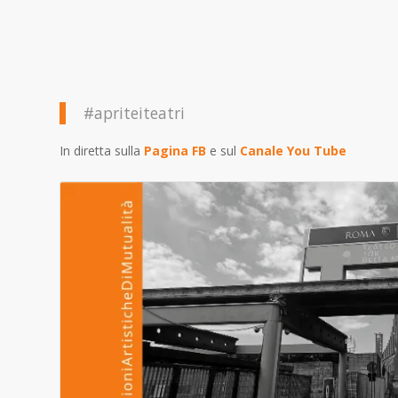
#apriteiteatri
In diretta sulla
Pagina FB
e sul
Canale You Tube