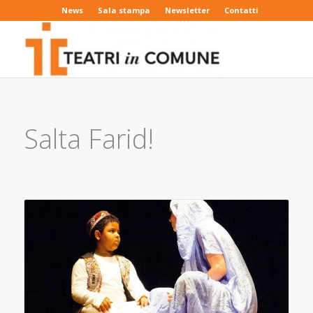
News
Sala stampa
Newsletter
Contatti
Salta Farid!