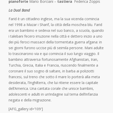
pianoforte
Mario Borciani –
tastiera
Federica Zoppis
La Dual Band
Farid è un cittadino inglese, ma la sua vicenda comincia
nel 1998 a Mazar i Sharif, la città della moschea blu. Farid
era un bambino e sedeva nel suo banco, a scuola, quando
i talebani fecero irruzione nella città e dettero inizio a uno
dei più feroci massacri della tormentata guerra afgana: in
sei giorni furono uccise più di seimila persone. Mani adulte
lo trascinarono via e qui comincia il suo lungo viaggio. Il
bambino attraversa fortunosamente Afghanistan, Iran,
Turchia, Grecia, Italia e Francia, riuscendo finalmente a
coronare il suo sogno di saltare, in barba ai poliziotti
francesi, sul treno che sotto il mare lo porterà alla meta
desiderata, l’Inghilterra, che lui ritiene essere la capitale
dell’America. Una cantata corale che unisce bambini,
adolescenti e adulti in un’indagine sul tema dell’infanzia
negata e della migrazione.
[AFG_gallery id=’109′]