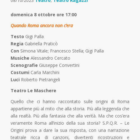
08/10/2023
Teatro
,
Teatro Ragazzi
domenica 8 ottobre ore 17:00
Quando Roma ancora non c’era
Testo
Gigi Palla
Regia
Gabriella Praticò
Con
Simona Vitale; Francesco Stella; Gigi Palla
Musiche
Alessandro Cercato
Scenografie
Giuseppe Convertini
Costumi
Carla Marchini
Luci
Roberto Pietrangeli
Teatro Le Maschere
Quello che ci hanno raccontato sulle origini di Roma
appartiene più al mito che alla storia. Più alla leggenda che
alla realtà. Più alla fantasia che alla verità. Ma che cos’era
veramente Roma all’inizio della sua storia? S.P.Q.R. – Le
Origini prova a dare la sua risposta, con una narrazione
teatrale ricca di canzoni, divertenti ricostruzioni e