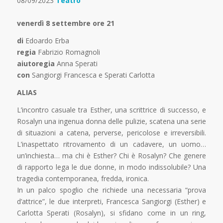
08/09/2023
Teatro
venerdì 8 settembre ore 21
di
Edoardo Erba
regia
Fabrizio Romagnoli
aiutoregia
Anna Sperati
con
Sangiorgi Francesca e Sperati Carlotta
ALIAS
L’incontro casuale tra Esther, una scrittrice di successo, e
Rosalyn una ingenua donna delle pulizie, scatena una serie
di situazioni a catena, perverse, pericolose e irreversibili.
L’inaspettato ritrovamento di un cadavere, un uomo…
un’inchiesta… ma chi è Esther? Chi è Rosalyn? Che genere
di rapporto lega le due donne, in modo indissolubile? Una
tragedia contemporanea, fredda, ironica.
In un palco spoglio che richiede una necessaria “prova
d’attrice”, le due interpreti, Francesca Sangiorgi (Esther) e
Carlotta Sperati (Rosalyn), si sfidano come in un ring,